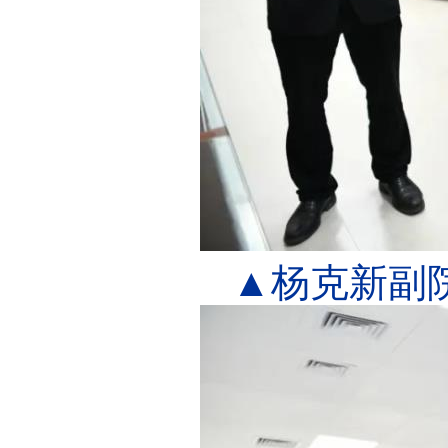
▲杨克新副