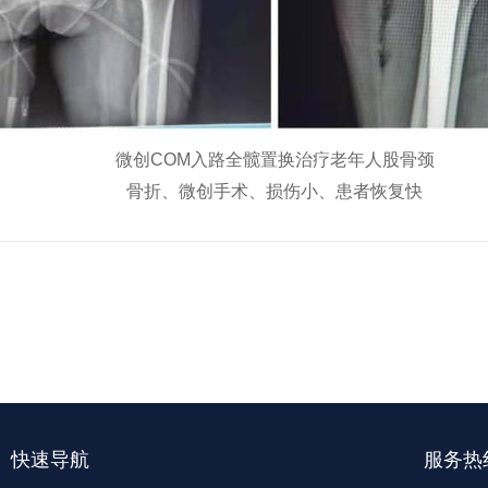
微创COM入路全髋置换治疗老年人股骨颈
骨折、微创手术、损伤小、患者恢复快
快速导航
服务热